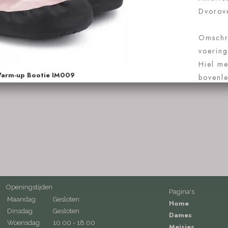
Openingstijden
Pagina's
Maandag
Gesloten
Home
Dinsdag
Gesloten
Dames
Woensdag
10.00 - 18.00
Meisjes