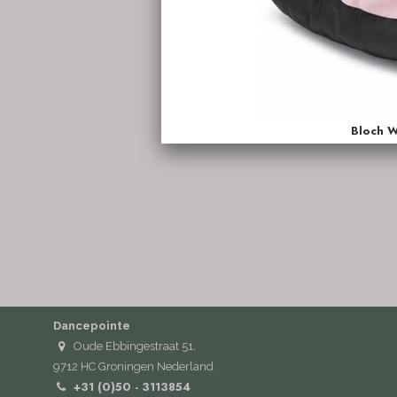
Dancepointe
Oude Ebbingestraat 51,
9712 HC Groningen Nederland
+31 (0)50 - 3113854