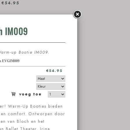
€54.95
 warmte en
 van Bloch en
Dvorovenko en
g biedt
nleer.
 100% Nylon