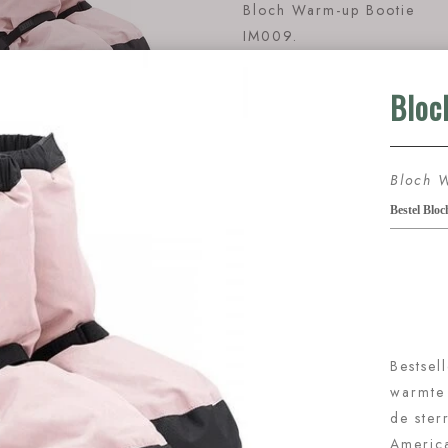
Bloch Warm-up Bootie
IM009.
Bestseller! Warm-Up Booties bieden
comfort. Ontworpen door de sterren
het American Ballet Theater, Irina 
Max Beloserkovsky
Omschrijving: 100% polyester voerin
warmte en comfort
Hiel met demping. 100% Nylon bove
Rubberen Bloch-logo op de sluiting
Materiaal: 100% Polyester voering.
omhulsel