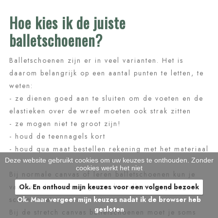
Hoe kies ik de juiste
balletschoenen?
Balletschoenen zijn er in veel varianten. Het is
daarom belangrijk op een aantal punten te letten, te
weten:
- ze dienen goed aan te sluiten om de voeten en de
elastieken over de wreef moeten ook strak zitten
- ze mogen niet te groot zijn!
- houd de teennagels kort
- houd qua maat bestellen rekening met het materiaal
Deze website gebruikt cookies om uw keuzes te onthouden. Zonder
cookies werkt het niet
Bij normale canvas of leren balletschoenen kun je
Ok. En onthoud mijn keuzes voor een volgend bezoek
vaak een halve maat groter bestellen dan je eigen
Ok. Maar vergeet mijn keuzes nadat ik de browser heb
schoenmaat.
gesloten
Bij de stretch canvas balletschoenen moet je soms