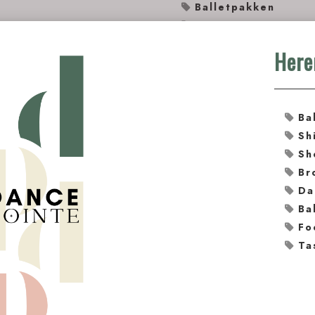
Balletpakken
Shirts
Shorts/Legging
Broeken
Dancebelts
Balletschoenen
Footundies
Tassen