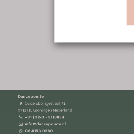
Dancepointe
Oude Ebbingestraat 51,
9712 HC Groningen Nederland
+31 (0)50 - 3113854
info@dancepointe.nl
06-8153 0580