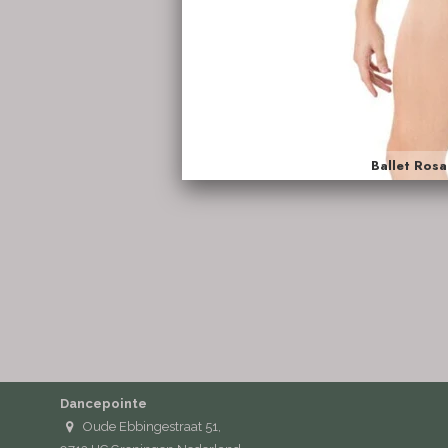
Dancepointe
Oude Ebbingestraat 51,