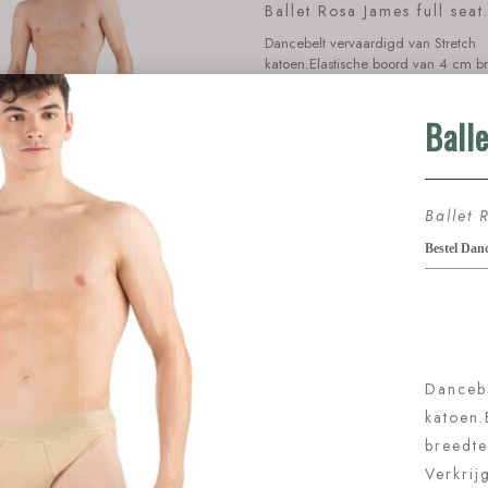
Ballet Rosa James full seat
Dancebelt vervaardigd van Stretch
katoen.Elastische boord van 4 cm br
Verkrijgbaar in 2 kleuren.