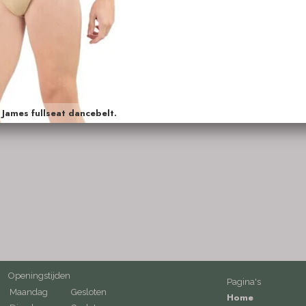
Openingstijden
Pagina's
Maandag
Gesloten
Home