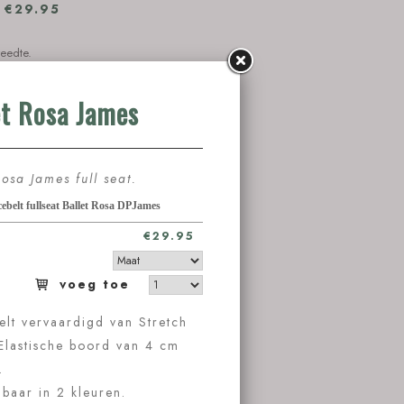
.
€29.95
eedte.