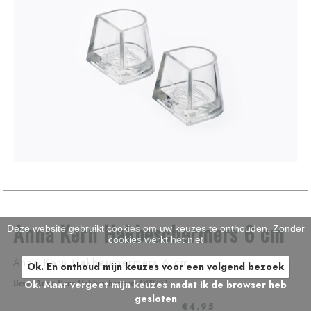
Anna Kern Hakbeschermers 6 cm
Deze website gebruikt cookies om uw keuzes te onthouden. Zonder
cookies werkt het niet
Anna Kern Hakbeschermers 6 cm
Ok. En onthoud mijn keuzes voor een volgend bezoek
Ok. Maar vergeet mijn keuzes nadat ik de browser heb
Bestel Anna Kern Hakbeschermers DP8202
gesloten
€4.95