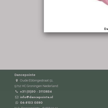
Dancepointe
Oude Ebbingestraat 51,
9712 HC Groningen Nederland
+31 (0)50 - 3113854
info@dancepointe.nl
06-8153 0580