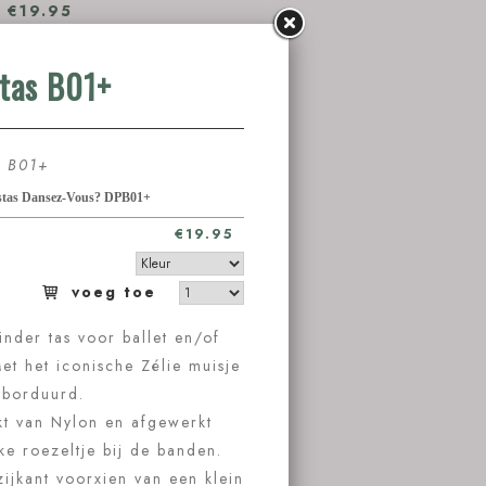
€19.95
ans! Met het
uurd.
et leuke
nt voorxien
n de
m.