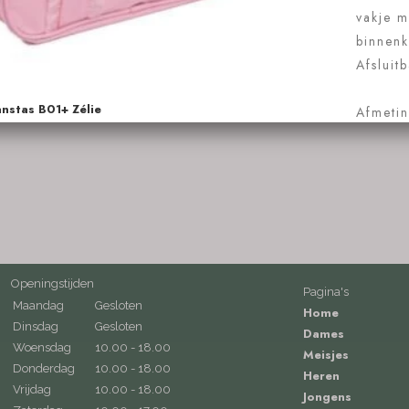
Openingstijden
Pagina's
Maandag
Gesloten
Home
Dinsdag
Gesloten
Dames
Woensdag
10.00 - 18.00
Meisjes
Donderdag
10.00 - 18.00
Heren
Vrijdag
10.00 - 18.00
Jongens