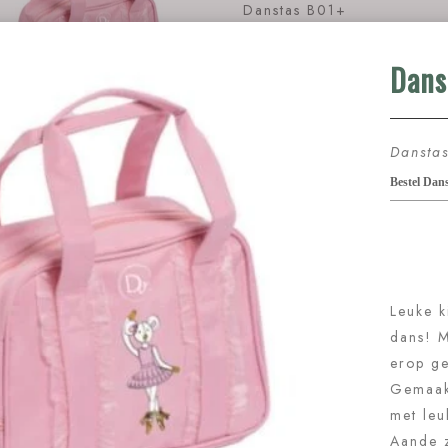
Danstas B01+
Leuke kinder tas voor ballet en/of d
iconische Zélie muisje erop gebord
Gemaakt van Nylon en afgewerkt m
roezeltje bij de banden. Aande zijka
van een klein vakje met rits. Ook aa
binnenkant zit een extra vak.
Afsluitbaar met rits.
Afmetingen: 30 cm x 20 cm x 15 c