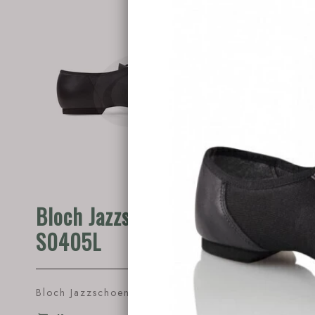
Bloch Jazzschoen
Rumpf
S0405L
1260
Bloch Jazzschoen S0405L.
€45.95
Rumpf ja