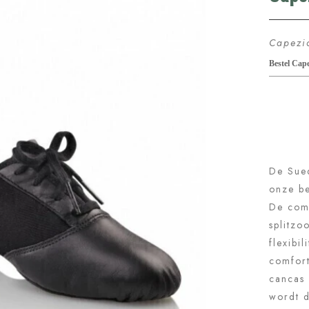
 jazzschoenen
zzschoenen 1260.
€47.95