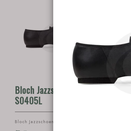
Bloch Jazzschoen
Rumpf
S0405L
1260
Bloch Jazzschoen S0405L.
€45.95
Rumpf ja