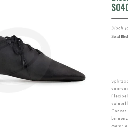
 jazzschoenen
zzschoenen 1260.
€47.95